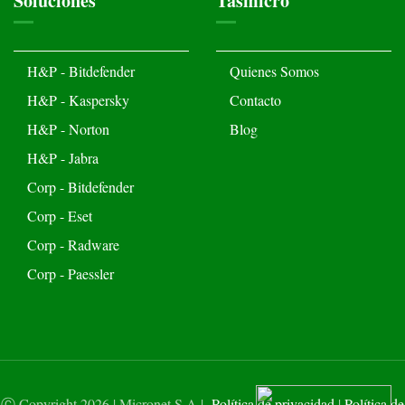
Soluciones
Tasmicro
H&P - Bitdefender
Quienes Somos
H&P - Kaspersky
Contacto
H&P - Norton
Blog
H&P - Jabra
Corp - Bitdefender
Corp - Eset
Corp - Radware
Corp - Paessler
Ⓒ
Copyright 2026 | Micronet S.A |
Política de privacidad
|
Política de