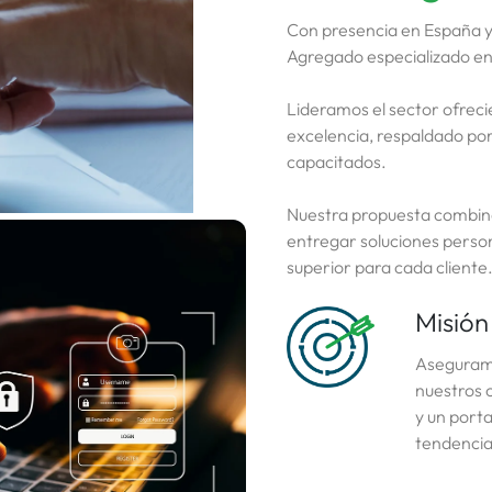
Con presencia en España y 
Agregado especializado en 
Lideramos el sector ofreci
excelencia, respaldado po
capacitados.
Nuestra propuesta combina
entregar soluciones person
superior para cada cliente
Misión
Aseguramo
nuestros c
y un porta
tendencias