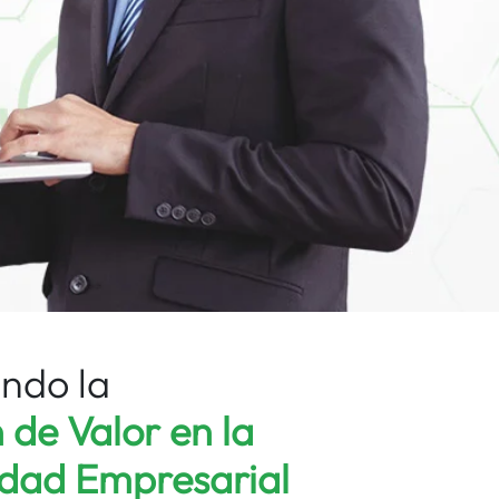
ndo la
 de Valor en la
idad Empresarial