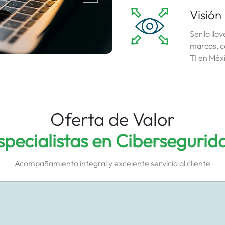
Visión
Ser la lla
marcas, ca
TI en Méx
Oferta de Valor
specialistas en Cibersegurid
Acompañamiento integral y excelente servicio al cliente