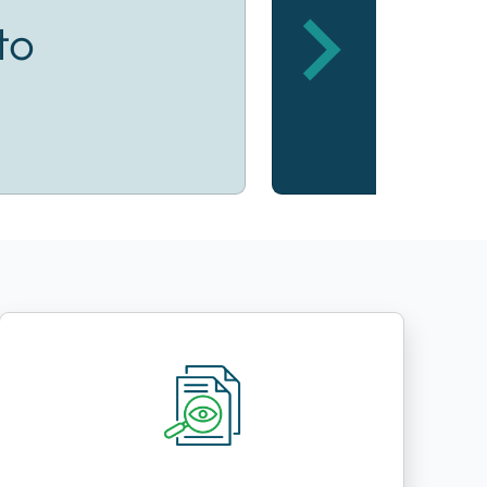
to
Coinv