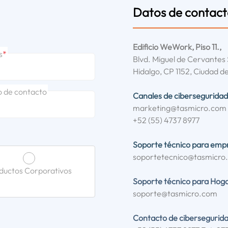
Datos de contac
Edificio WeWork, Piso 11.,
s
*
Blvd. Miguel de Cervantes 
Hidalgo, CP 1152, Ciudad d
o de contacto
Canales de ciberseguridad
marketing@tasmicro.com
+52 (55) 4737 8977
Soporte técnico para emp
soportetecnico@tasmicro
ductos Corporativos
Soporte técnico para Hoga
soporte@tasmicro.com
Contacto de cibersegurida